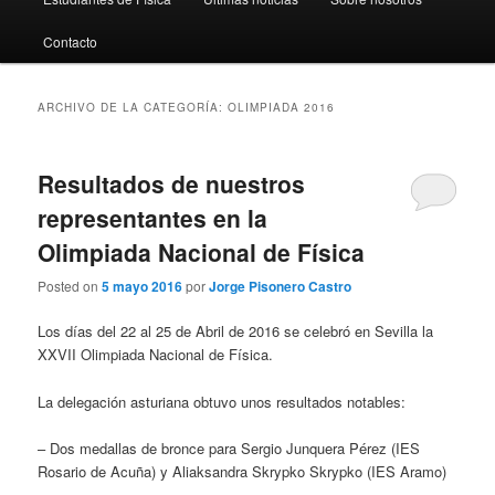
al
al
Contacto
contenido
contenido
principal
secundario
ARCHIVO DE LA CATEGORÍA:
OLIMPIADA 2016
Resultados de nuestros
representantes en la
Olimpiada Nacional de Física
Posted on
5 mayo 2016
por
Jorge Pisonero Castro
Los días del 22 al 25 de Abril de 2016 se celebró en Sevilla la
XXVII Olimpiada Nacional de Física.
La delegación asturiana obtuvo unos resultados notables:
– Dos medallas de bronce para Sergio Junquera Pérez (IES
Rosario de Acuña) y Aliaksandra Skrypko Skrypko (IES Aramo)