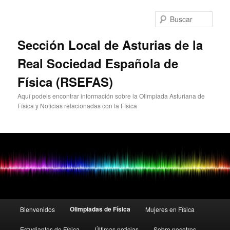
Busc
Sección Local de Asturias de la
Real Sociedad Española de
Física (RSEFAS)
Aquí podeis encontrar información sobre la Olimpiada Asturiana de
Física y Noticias relacionadas con la Física
Menú
Olimpiadas de Física
Bienvenidos
Mujeres en Física
Ir
Ir
principal
Estudiantes de Física
Últimas noticias
Sobre nosotros