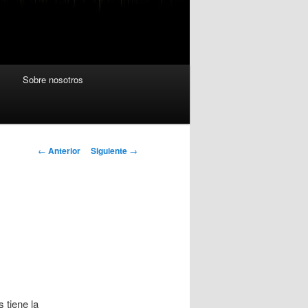
s
Sobre nosotros
Navegación
←
Anterior
Siguiente
→
de
entradas
 tiene la