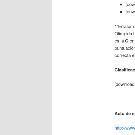
[dow
[dow
**Erratum:
Olimpida L
es la
C
en 
puntuación
correcta er
Clasificac
[download
Acto de e
http://www