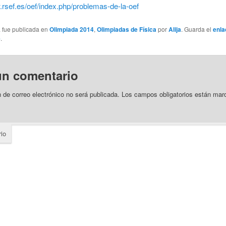
.rsef.es/oef/index.php/problemas-de-la-oef
a fue publicada en
Olimpiada 2014
,
Olimpiadas de Física
por
Alija
. Guarda el
enla
e
.
un comentario
n de correo electrónico no será publicada.
Los campos obligatorios están ma
io