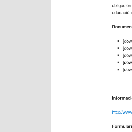
obligación
educación
Documen
[dow
[dow
[dow
[dow
[dow
Informaci
http://www
Formulari