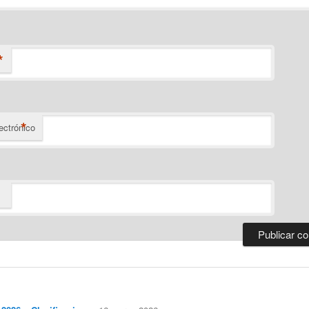
*
*
ectrónico