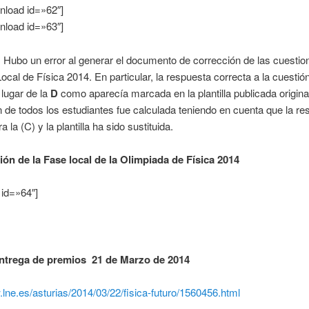
nload id=»62″]
nload id=»63″]
 Hubo un error al generar el documento de corrección de las cuestio
ocal de Física 2014. En particular, la respuesta correcta a la cuestió
lugar de la
D
como aparecía marcada en la plantilla publicada origin
 de todos los estudiantes fue calculada teniendo en cuenta que la re
a la (C) y la plantilla ha sido sustituida.
ión de la Fase local de la Olimpiada de Física 2014
 id=»64″]
ntrega de premios 21 de Marzo de 2014
.lne.es/asturias/2014/03/22/fisica-futuro/1560456.html