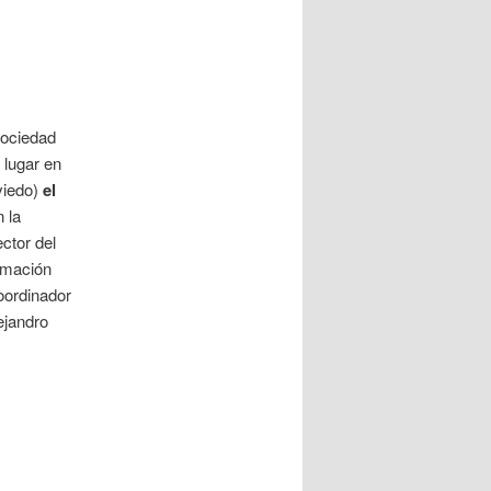
Sociedad
 lugar en
viedo)
el
 la
ctor del
rmación
Coordinador
ejandro