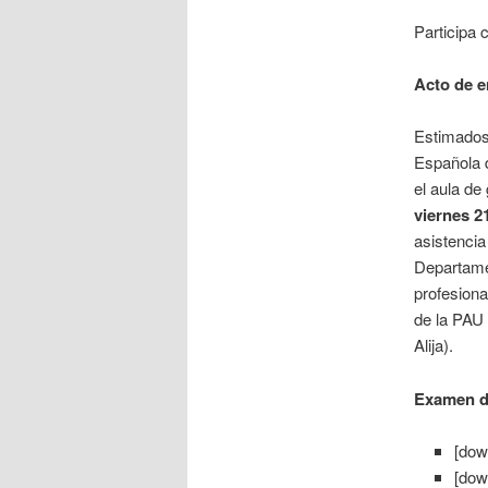
Participa 
Acto de e
Estimados 
Española d
el aula de
viernes 21
asistencia
Departamen
profesiona
de la PAU 
Alija).
Examen de
[dow
[dow