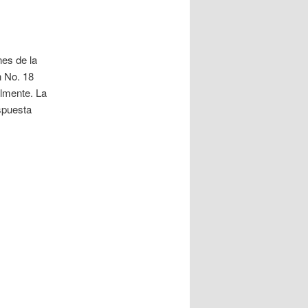
nes de la
n No. 18
almente. La
spuesta