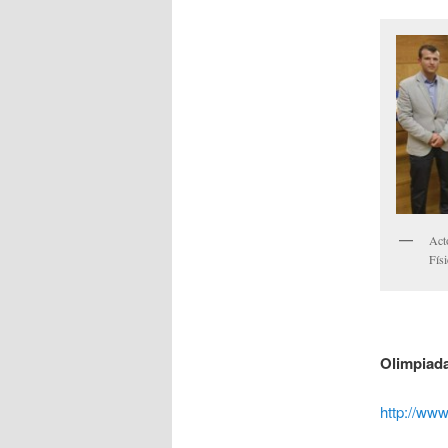
Act
Fís
Olimpiada
http://ww