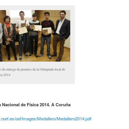
o de entrega de premios de la Olimpiada local de
ica 2014
 Nacional de Física 2014. A Coruña
w.rsef.es/oef/images/Medallero/Medallero2014.pdf