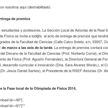
con nosotros aquí (deshabilitado)
ntrega de premios
estudiantes y profesores, La Sección Local de Asturias de la Real 
e Física os invita a tod@s al acto de entrega de premios que tendrá
 grados de la Facultad de Ciencias (Calle Calvo Sotelo, s/n, 33007, O
 de marzo a las seis de la tarde.
La entrega de premios contará con
 del Decano de la Facultad de Ciencias (Prof. Norberto Corral), el Dire
to de Física (Prof. Agustín Fernández), la Directora General de Fo
l, desarrollo curricular e innovación (Dña. Sara Alvarez Morán,), el 
(Dr. Jesús Daniel Santos), el Presidente de la RSEF-Asturias (Dr. Al
 la Fase local de la Olimpiada de Física 2014.
nload id=»60″]
nload id=»61″]**