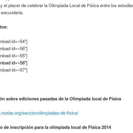
 y el placer de celebrar la Olimpiada Local de Física entre los estudia
 secundaria.
tos:
nload id=»54″]
nload id=»56″]
nload id=»55″]
nload id=»58″]
nload id=»57″]
ón sobre ediciones pasadas de la Olimpiada local de Física
.rsefas.org/seccion/olimpiadas-de-fisica/
o de inscripción para la olimpiada local de Física 2014