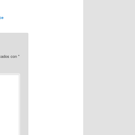
ce
rcados con
*