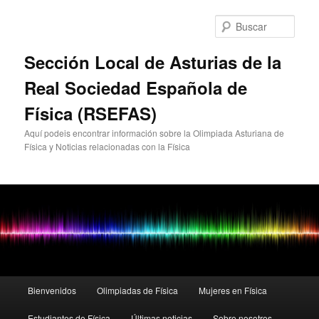
Busc
Sección Local de Asturias de la
Real Sociedad Española de
Física (RSEFAS)
Aquí podeis encontrar información sobre la Olimpiada Asturiana de
Física y Noticias relacionadas con la Física
Menú
Bienvenidos
Olimpiadas de Física
Mujeres en Física
Ir
principal
Estudiantes de Física
Últimas noticias
Sobre nosotros