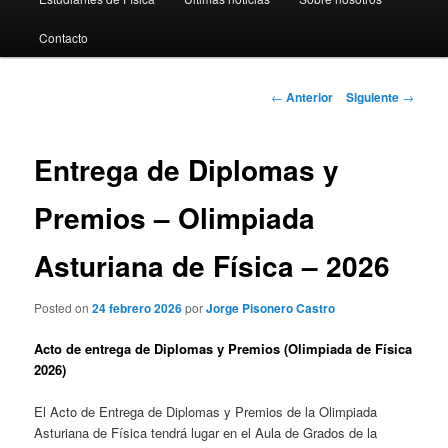
al
Contacto
contenido
principal
Navegación
←
Anterior
Siguiente
→
de
entradas
Entrega de Diplomas y
Premios – Olimpiada
Asturiana de Física – 2026
Posted on
24 febrero 2026
por
Jorge Pisonero Castro
Acto de entrega de Diplomas y Premios (Olimpiada de Física
2026)
El Acto de Entrega de Diplomas y Premios de la Olimpiada
Asturiana de Física tendrá lugar en el Aula de Grados de la