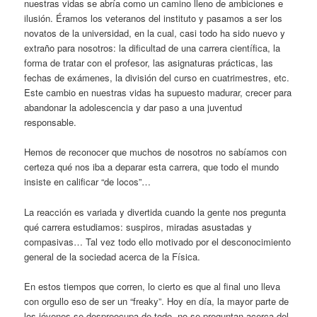
nuestras vidas se abría como un camino lleno de ambiciones e
ilusión. Éramos los veteranos del instituto y pasamos a ser los
novatos de la universidad, en la cual, casi todo ha sido nuevo y
extraño para nosotros: la dificultad de una carrera científica, la
forma de tratar con el profesor, las asignaturas prácticas, las
fechas de exámenes, la división del curso en cuatrimestres, etc.
Este cambio en nuestras vidas ha supuesto madurar, crecer para
abandonar la adolescencia y dar paso a una juventud
responsable.
Hemos de reconocer que muchos de nosotros no sabíamos con
certeza qué nos iba a deparar esta carrera, que todo el mundo
insiste en calificar “de locos”…
La reacción es variada y divertida cuando la gente nos pregunta
qué carrera estudiamos: suspiros, miradas asustadas y
compasivas… Tal vez todo ello motivado por el desconocimiento
general de la sociedad acerca de la Física.
En estos tiempos que corren, lo cierto es que al final uno lleva
con orgullo eso de ser un “freaky”. Hoy en día, la mayor parte de
los jóvenes se despreocupa de todo, no se preguntan acerca del