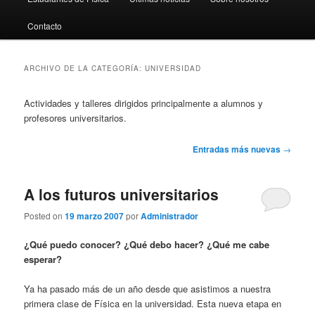
al
al
Contacto
contenido
contenido
principal
secundario
ARCHIVO DE LA CATEGORÍA:
UNIVERSIDAD
Actividades y talleres dirigidos principalmente a alumnos y
profesores universitarios.
Navegación
Entradas más nuevas
→
de
entradas
A los futuros universitarios
Posted on
19 marzo 2007
por
Administrador
¿Qué puedo conocer? ¿Qué debo hacer? ¿Qué me cabe
esperar?
Ya ha pasado más de un año desde que asistimos a nuestra
primera clase de Física en la universidad. Esta nueva etapa en