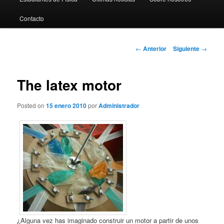
al
Contacto
contenido
principal
Navegación
←
Anterior
Siguiente
→
de
entradas
The latex motor
Posted on
15 enero 2010
por
Administrador
¿Alguna vez has imaginado construir un motor a partir de unos